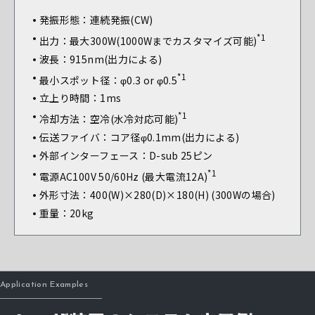
発振形態：連続発振(CW)
*1
出力：最大300W(1000Wまでカスタマイズ可能)
波長：915nm(出力による)
*1
最小スポット径：φ0.3 or φ0.5
立上り時間：1ms
*1
冷却方法：空冷(水冷対応可能)
伝送ファイバ：コア径φ0.1mm(出力による)
外部インターフェース：D-sub 25ピン
*1
電源AC100V 50/60Hz (最大電流12A)
外形寸法：400(W)×280(D)×180(H) (300Wの場合)
重量：20kg
Application Examples