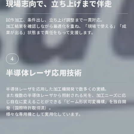
現場志向で、
立ち上げまで伴走
試作加工、条件出し、立ち上げ調整まで一貫対応。
加工結果を確認しながら最適化を重ね、「現場で使える」「成
果が出る」状態まで責任をもって支援します。
4
半導体レーザ
応用技術
半導体レーザを応用した加工機開発で数多くの実績。
また複数の半導体レーザから照射される光を、加工ニーズに応
じ自在に変えることができる「ビーム形状可変機構」を独自開
発（国際特許取得済）。
様々な専用機として実用化しています。