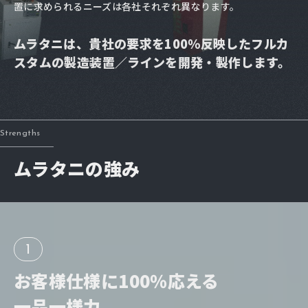
置に求められるニーズは各社それぞれ異なります。
ムラタニは、貴社の要求を100％反映した
フルカ
スタムの製造装置／ラインを開発・製作します。
Strengths
ムラタニの強み
1
お客様仕様に
100％応える
一品一様力