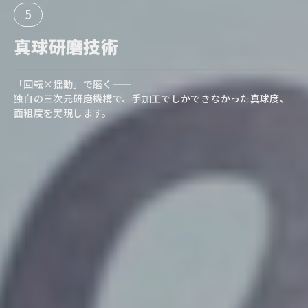
5
真球研磨技術
「回転×揺動」で磨く――
独自の三次元研磨機構で、手加工でしかできなかった真球度、
面粗度を実現します。