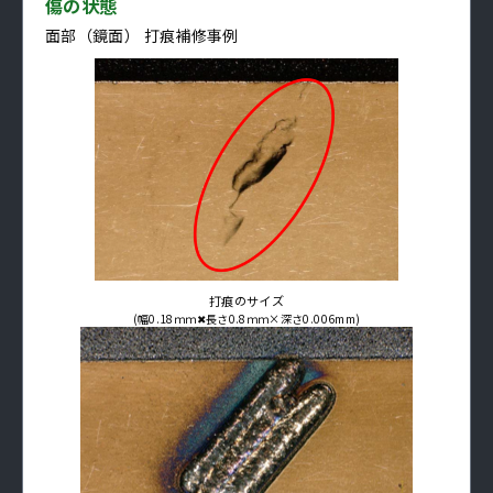
傷の状態
面部（鏡面） 打痕補修事例
打痕のサイズ
(幅0.18ｍｍ✖長さ0.8ｍｍ×深さ0.006mm)