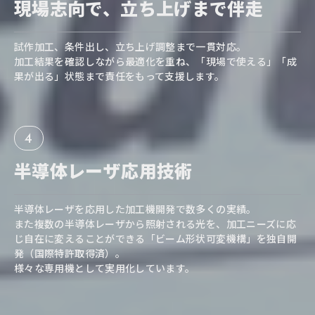
現場志向で、
立ち上げまで伴走
試作加工、条件出し、立ち上げ調整まで一貫対応。
加工結果を確認しながら最適化を重ね、「現場で使える」「成
果が出る」状態まで責任をもって支援します。
4
半導体レーザ
応用技術
半導体レーザを応用した加工機開発で数多くの実績。
また複数の半導体レーザから照射される光を、加工ニーズに応
じ自在に変えることができる「ビーム形状可変機構」を独自開
発（国際特許取得済）。
様々な専用機として実用化しています。