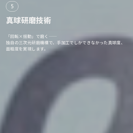
5
真球研磨技術
「回転×揺動」で磨く――
独自の三次元研磨機構で、手加工でしかできなかった真球度、
面粗度を実現します。