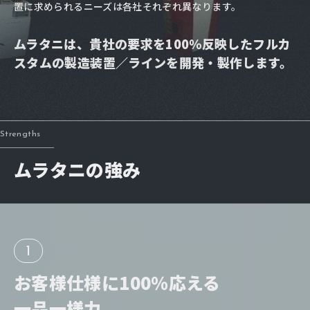
置に求められるニーズは各社それぞれ異なります。
ムラタニは、貴社の要求を100％反映した
フルカ
スタムの製造装置／ラインを開発・製作します。
Strengths
ムラタニの強み
1
お客様仕様に
100％応える
一品一様力